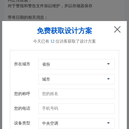
纠正性措施；
对于警报和警告文件加以维护，并以存储器保存
带有日期的相关消息；
配置数据用非易失性存储器备份；
每一只水接管上的快装接头方便连接温度传感器
免费获取设计方案
；
今天已有
12
位访客获取了设计方案
制冷剂隔离阀用于存储制冷剂于冷水机组内部；
（在工厂安装的选配件）；
可与用户订立售后服务合同。
所在城市
安装特点
正压系统设计减少占地面积；
压缩机、电机和传动机构采用密封的方式；
蒸发器、冷凝器和压缩机用螺栓连接在一起；
低电压控制电路；
您的称呼
机载变频驱动器（VFD）
您的电话
返回列表
设备类型