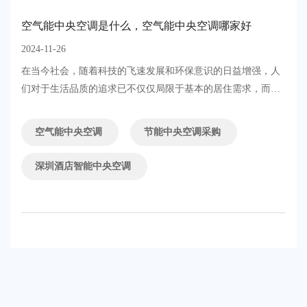
空气能中央空调是什么，空气能中央空调哪家好
2024-11-26
在当今社会，随着科技的飞速发展和环保意识的日益增强，人
们对于生活品质的追求已不仅仅局限于基本的居住需求，而是
更加注重舒适、健康与环保的完美结合。在这一背景下，空气
能中央空调凭借其高效节能、绿色环保的显著优势，逐渐成为
空气能中央空调
节能中央空调采购
现代家庭和商业空间的新宠。那么，空气能中央空调究竟是什
么？在众多品牌中，哪家又最值得信赖呢？本文将为您深入解
深圳酒店智能中央空调
读空气能中央空调的奥秘，并隆重介绍在中央空调领域具有卓
越影响力的通利机电。....