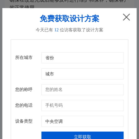
的正常使用。
免费获取设计方案
我们还要考虑厂商的品牌影响力和口碑评价。一家好的
今天已有
12
位访客获取了设计方案
中央空调改造厂商往往有良好的品牌声誉，这是多年积
累的结果。客户可以通过查阅相关资料、咨询他人或者
通过网络等途径，了解厂商的口碑评价和用户体验。选
择一家有良好口碑的厂商，不仅能够保证工程的质量和
所在城市
效果，还能在服务方面给予客户更多的保障。
东莞地区中央空调改造比较专业的厂商，需要具备丰富
的经验和实力、领先的技术和团队以及良好的品牌影响
您的称呼
力和口碑评价。在选择中央空调改造厂商时，我们应该
综合考虑这些因素，并进行全面的比较和评估。只有选
您的电话
择了一个真正专业的厂商，才能保证中央空调改造的效
果和使用的舒适度。
设备类型
立即获取