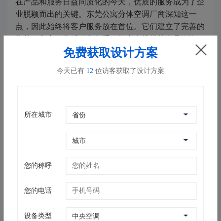
在产品和服务日益同质化的今天，优质的服务成为了企
业脱颖而出的关键。东莞公寓分体空调厂商深知这一
点，因此始终将客户服务放在首位。它们建立了完善的
售前、售中、售后服务体系，为客户提供从产品咨询、
免费获取设计方案
方案设计、安装调试到后期维护保养等全方位的服务。
同时，这些厂商还注重与客户的沟通交流，及时了解客
今天已有
12
位访客获取了设计方案
户的需求和反馈，不断优化产品和服务。正是这种以客
户为中心的服务理念，让东莞公寓分体空调厂商赢得了
广大客户的信赖和支持。
所在城市
五、绿色环保，践行社会责任
随着全球环保意识的增强，绿色发展成为各行各业共同
追求的目标。东莞公寓分体空调厂商也积极响应国家号
召，将绿色环保理念融入到产品研发、生产、销售等各
您的称呼
个环节中。它们采用环保材料、优化产品设计、提高能
效比等措施降低产品对环境的影响；同时加强废旧产品
您的电话
的回收处理和资源循环利用工作减少资源浪费和环境污
染。这种积极践行社会责任的行为不仅有助于提升企业
设备类型