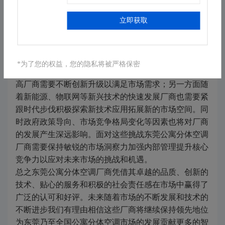
的社会形象也为企业可持续发展奠定了坚实基础。
立即获取
六、未来展望：挑战与机遇并存
展望未来东莞公寓分体空调厂商将面临更加复杂多变的
市场环境和更加激烈的竞争态势。一方面随着消费者对
*为了您的权益，您的隐私将被严格保密
产品品质、智能化水平、节能环保等方面的要求不断提
高厂商需要不断创新升级以满足市场需求；另一方面随
着新能源、物联网等新兴技术的快速发展厂商也需要紧
跟时代步伐积极探索新技术应用拓展新的市场空间。同
时政府政策导向、市场竞争格局变化等因素也将对厂商
的发展产生深远影响。面对这些挑战东莞公寓分体空调
厂商需要保持敏锐的市场洞察力加强内部管理提升核心
竞争力以应对未来市场的挑战和机遇。
总之东莞公寓分体空调厂商凭借其卓越的品质、创新的
技术、贴心的服务和积极的社会责任感在市场中赢得了
广泛的认可和好评。未来随着市场的不断发展和技术的
不断进步我们有理由相信这些厂商将继续保持领先地位
为东莞乃至全国公寓分体空调市场的发展贡献更多的智