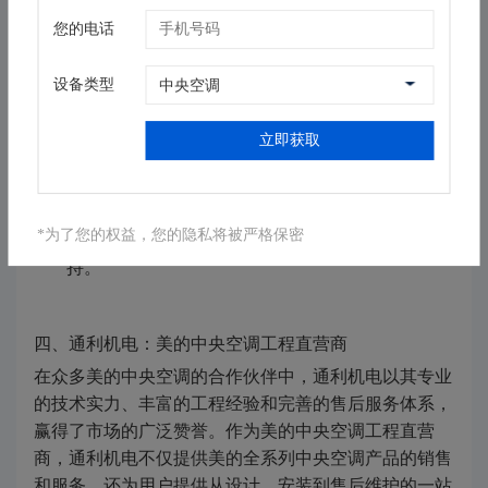
景、技术实力、产品性能、售后服务等情况。可以
您的电话
通过查阅相关资料、咨询专业人士或用户评价等方
式，获取更多信息。
设备类型
对比产品
：在确定了几个备选品牌后，可以对比各
品牌的产品性能、能效比、价格等因素，选择最适
立即获取
合自己的产品。
考察售后服务
：售后服务是衡量一个品牌好坏的重
要标准之一。在选择品牌时，应关注其售后服务体
*为了您的权益，您的隐私将被严格保密
系是否完善，是否能够为用户提供及时、专业的支
持。
四、通利机电：美的中央空调工程直营商
在众多美的中央空调的合作伙伴中，通利机电以其专业
的技术实力、丰富的工程经验和完善的售后服务体系，
赢得了市场的广泛赞誉。作为美的中央空调工程直营
商，通利机电不仅提供美的全系列中央空调产品的销售
和服务，还为用户提供从设计、安装到售后维护的一站