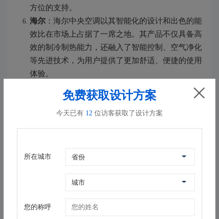
方位的支持。
海尔
：海尔中央空调以其智能化的设计和出色的能
效比在市场上占据了一席之地。其产品不仅具备高
效的制冷制热能力，还融入了智能控制、空气净化
等先进技术，为用户提供了更加舒适、便捷的使用
体验。
免费获取设计方案
三、如何选择合适的中央空调品牌
今天已有
12
位访客获取了设计方案
在选择中央空调品牌时，消费者应结合自己的实际需求
进行综合考虑。以下是一些建议：
明确需求
：根据使用场景（如家庭、办公室、商场
所在城市
等）和预算，明确自己的需求。不同场景和预算
下，对中央空调的性能、能效比、售后服务等要求
也会有所不同。
了解品牌
：在选择品牌时，应充分了解品牌的背
您的称呼