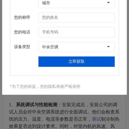
好、防火阻燃的橡塑材料。在设备进场时，严格检查设
备的外观、型号、配件等是否齐全完好，确保每一台设
备都能正常运行。
您的称呼
3、
施工进度的合理安排
：安装公司会制定详细的施工
您的电话
进度计划，合理安排各个施工环节的时间节点。在安装
过程中，各工种之间密切配合，如水电工与空调安装工
设备类型
协同作业，确保空调的电源供应和排水系统安装顺畅。
同时，安装公司会根据施工现场的实际情况，灵活调整
立即获取
施工进度，避免因突发情况导致工期延误。
安装后的细致调试与维护
*为了您的权益，您的隐私将被严格保密
1、
系统调试与性能检测
：安装完成后，安装公司的调
试人员会对中央空调系统进行全面调试。他们会检查系
统的压力、温度、电流等参数是否正常，
测试
制冷制热
效果是否达到设计要求。同时，对室内机的风速、风