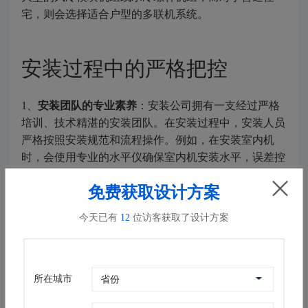
宅，则会选择适合户型的多联机系统。
安装过程中的严格把控
1、
安装团队的专业素养
：安装公司拥有一支经过严格
培训、技术精湛的安装团队。在安装过程中，安装人员
严格按照安装规范和流程操作。例如，在安装室内机
时，会使用专业的水平仪确保室内机安装水平，误差控
制在极小范围内，避免因倾斜导致排水不畅或噪音过
免费获取设计方案
大。在连接冷媒管道时，采用先进的焊接工艺，确保管
道连接牢固、密封良好，防止冷媒泄漏。
今天已有
12
位访客获取了设计方案
2、
材料与设备的质量保障
：优质的材料和设备是实现
精准高效安装的基础。安装公司会选用符合国家标准的
冷媒管道、保温材料、电线电缆等。例如，冷媒管道采
所在城市
用壁厚均匀、耐腐蚀的铜管，保温材料选用保温性能