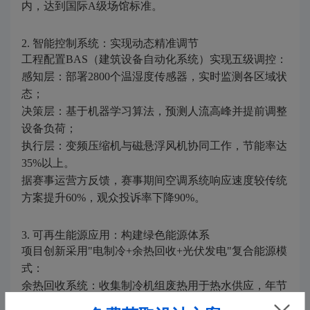
内，达到国际A级场馆标准。
2. 智能控制系统：实现动态精准调节
工程配置BAS（建筑设备自动化系统）实现五级调控：
感知层：部署2800个温湿度传感器，实时监测各区域状
态；
决策层：基于机器学习算法，预测人流高峰并提前调整
设备负荷；
执行层：变频压缩机与磁悬浮风机协同工作，节能率达
35%以上。
据赛事运营方反馈，赛事期间空调系统响应速度较传统
方案提升60%，观众投诉率下降90%。
3. 可再生能源应用：构建绿色能源体系
项目创新采用"电制冷+余热回收+光伏发电"复合能源模
式：
余热回收系统：收集制冷机组废热用于热水供应，年节
省电能约86万kWh；