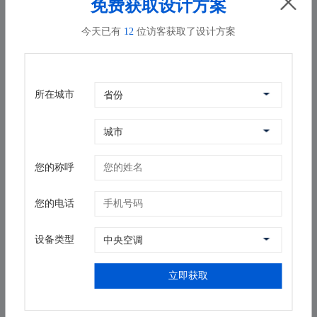
免费获取设计方案
光伏建筑一体化：在1.2万平方米屋顶铺设单晶硅光伏
板，年发电量达65万kWh；
今天已有
12
位访客获取了设计方案
地源热泵辅助：利用地下120米恒温层能量，承担基础
冷热负荷的25%。
经第三方检测，系统综合节能率超42%，获LEED金级
所在城市
认证。
三、关键技术创新点
您的称呼
1. 低噪声机组技术
选用超低噪声离心机组，配合微孔吸音板与弹性吊架，
您的电话
将设备运行噪声控制在45dB(A)以下，较国标低15%。
经第三方检测，观众席背景噪声仅为38dB(A)，达到音
设备类型
乐厅级静音标准。
立即获取
2. 智慧运维管理系统
开发基于物联网的远程监控平台，实现：