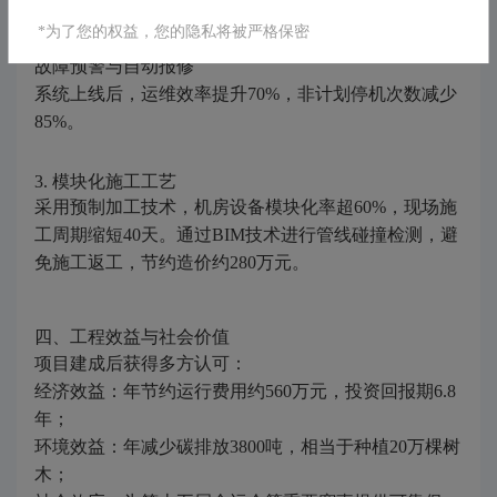
设备全生命周期管理
*为了您的权益，您的隐私将被严格保密
能耗动态可视化
故障预警与自动报修
系统上线后，运维效率提升70%，非计划停机次数减少
85%。
3. 模块化施工工艺
采用预制加工技术，机房设备模块化率超60%，现场施
工周期缩短40天。通过BIM技术进行管线碰撞检测，避
免施工返工，节约造价约280万元。
四、工程效益与社会价值
项目建成后获得多方认可：
经济效益：年节约运行费用约560万元，投资回报期6.8
年；
环境效益：年减少碳排放3800吨，相当于种植20万棵树
木；