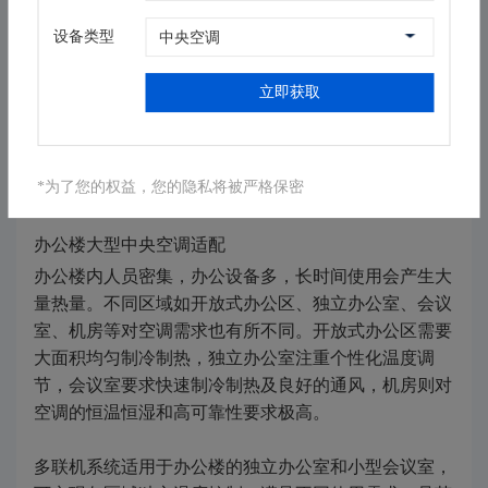
设备类型
安装时，室内机安装要牢固且水平，保证冷凝水排水顺
畅。室外机安装要注意避免噪音和热气对周边环境及客
立即获取
房造成影响。冷媒管道连接要严格密封，进行压力测
试，确保无泄漏。此外，酒店对空气质量要求高，要选
择高效的空气过滤器，并合理设置新风口和排风口，保
*为了您的权益，您的隐私将被严格保密
证室内空气清新。
办公楼大型中央空调适配
办公楼内人员密集，办公设备多，长时间使用会产生大
量热量。不同区域如开放式办公区、独立办公室、会议
室、机房等对空调需求也有所不同。开放式办公区需要
大面积均匀制冷制热，独立办公室注重个性化温度调
节，会议室要求快速制冷制热及良好的通风，机房则对
空调的恒温恒湿和高可靠性要求极高。
多联机系统适用于办公楼的独立办公室和小型会议室，