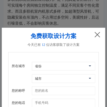
可实现每个房间独立控制温度，满足不同宾客个性化需
求。而且多联机室内机形式多样，如超薄型风管机，可
隐藏安装在吊顶内，不占用过多空间，美观性好，且运
行噪音低，不会影响宾客休息。
对于酒店公共区域，如大堂、餐厅、会议室等，风冷热
免费获取设计方案
泵机组搭配组合式空调箱是不错的选择。风冷热泵机组
今天已有
12
位访客获取了设计方案
安装简单，无需专门机房，可同时实现制冷和制热功
能。组合式空调箱则可根据不同区域功能需求，灵活调
节送风量、温度、湿度以及空气过滤净化等参数，满足
人员密集场所对空气质量和舒适度的要求。
所在城市
酒店中央空调设计要注重不同功能区域的差异化需求。
客房设计要以舒适、静音为重点，合理布置室内机位
置，优化风道设计，降低噪音传播。公共区域设计要考
您的称呼
虑人员流动和聚集特点，保证空气快速循环和温湿度均
匀分布。同时，要结合酒店装修风格，选择合适的室内
您的电话
机形式和安装方式，做到美观与实用兼具。