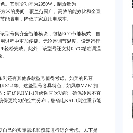
。其制冷功率为2950W，制热量为
6-40平方米的房间，覆盖范围广。高效的能效比和全直
加节能省电，降低了家庭用电成本。
该型号集齐全智能模块，包括ECO节能模式、自
使用过程中更加便捷。无论是调节温度、设定运行
P轻松完成。此外，该型号还支持0.5°C精准调温
象。
系列还有其他多款型号值得考虑。如美的风尊
省电KS1-1等。这些型号各具特色，如风尊MZB1拥
适；静优风HY1-1升级防直吹功能，确保冷风不直
，确保更均匀的空气分布；酷省电KS1-1则注重节能
据自己的实际需求和预算进行综合考虑。以下是