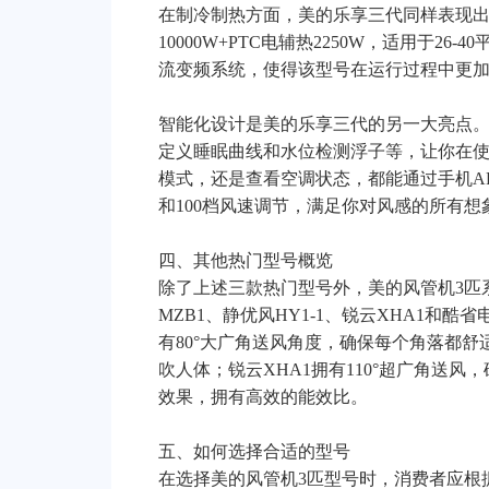
在制冷制热方面，美的乐享三代同样表现出色
10000W+PTC电辅热2250W，适用于2
流变频系统，使得该型号在运行过程中更
智能化设计是美的乐享三代的另一大亮点。
定义睡眠曲线和水位检测浮子等，让你在
模式，还是查看空调状态，都能通过手机AP
和100档风速调节，满足你对风感的所有想
四、其他热门型号概览
除了上述三款热门型号外，美的风管机3匹
MZB1、静优风HY1-1、锐云XHA1和酷
有80°大广角送风角度，确保每个角落都舒
吹人体；锐云XHA1拥有110°超广角送风
效果，拥有高效的能效比。
五、如何选择合适的型号
在选择美的风管机3匹型号时，消费者应根